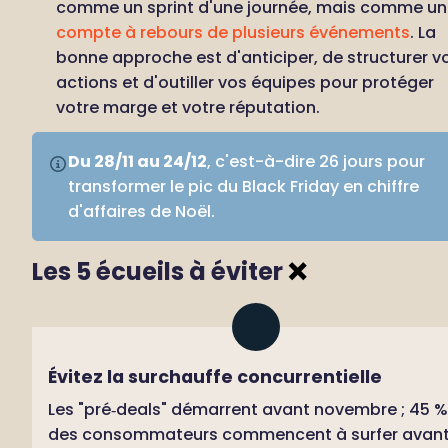
comme un sp
compte à rebours de plusieurs événements
. La 
bonne approche est d'anticiper, de structurer vo
actions et d'outiller vos équipes pour protéger 
votre marge et votre réputation.
Du 28/11 au 24/12
, c'est-à-dire 26 jours pour 
transformer le pic du Black Friday en chiffre 
d'affaires de Noël.
Les 5 écueils à éviter 
❌
Évitez la surchauffe concurrentielle
Les "pré‑deals" démarrent avant novembre ; 45 % 
des consommateurs commencent à surfer avant