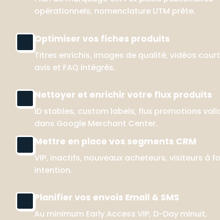
opérationnels, nomenclature UTM prête.
Optimiser vos fiches produits
Titres enrichis, images de qualité, vidéos courte
avis et FAQ intégrés.
Nettoyer et enrichir votre flux produits
ID stables, custom labels, flux promotions valid
dans Google Merchant Center.
Mettre en place vos segments CRM
VIP, inactifs, nouveaux acheteurs, visiteurs à fo
intention.
Planifier vos envois Email & SMS
Au minimum Early Access VIP, D-Day minuit, 