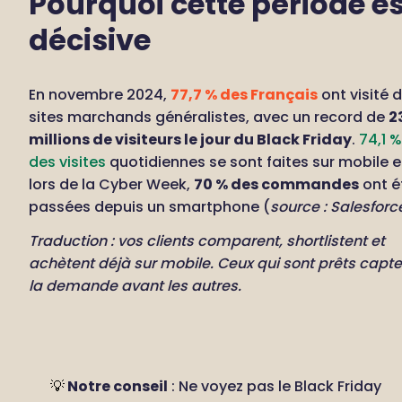
Pourquoi cette période est
décisive
En novembre 2024, 
77,7 % des Français
 ont visité d
sites marchands généralistes, avec un record de 
23
millions de visiteurs le jour du Black Friday
. 
74,1 % 
des visites
 quotidiennes se sont faites sur mobile et
lors de la Cyber Week, 
70 % des commandes
 ont é
passées depuis un smartphone (
source : Salesforc
Traduction : vos clients comparent, shortlistent et 
achètent déjà sur mobile. Ceux qui sont prêts capten
la demande avant les autres.
💡
 Notre conseil
 : Ne voyez pas le Black Friday 