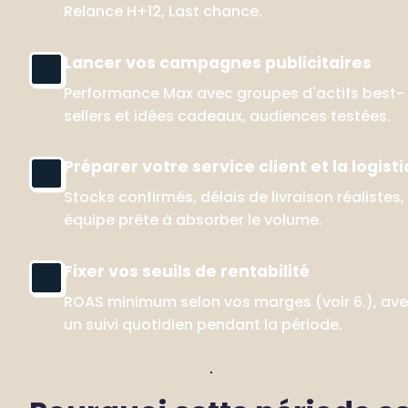
Relance H+12, Last chance.
Lancer vos campagnes publicitaires
Performance Max avec groupes d'actifs best-
sellers et idées cadeaux, audiences testées.
Préparer votre service client et la logist
Stocks confirmés, délais de livraison réalistes, 
équipe prête à absorber le volume.
Fixer vos seuils de rentabilité
ROAS minimum selon vos marges (voir 6.), ave
un suivi quotidien pendant la période.