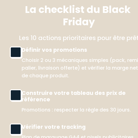
La checklist du Black 
Friday
Les 10 actions prioritaires pour être prê
Définir vos promotions
Choisir 2 ou 3 mécaniques simples (pack, remi
palier, livraison offerte) et vérifier la marge net
de chaque produit.
Construire votre tableau des prix de 
référence
Promotions : respecter la règle des 30 jours.
Vérifier votre tracking
Plan de marquage GA4 et pixels publicitaires 